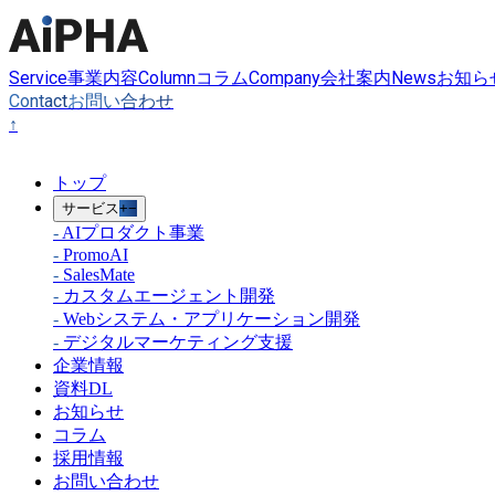
Service
Column
Company
News
事業内容
コラム
会社案内
お知ら
Contact
お問い合わせ
↑
トップ
サービス
+
−
-
AIプロダクト事業
-
PromoAI
-
SalesMate
-
カスタムエージェント開発
-
Webシステム・アプリケーション開発
-
デジタルマーケティング支援
企業情報
資料DL
お知らせ
コラム
採用情報
お問い合わせ