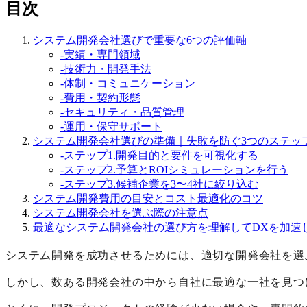
目次
システム開発会社選びで重要な6つの評価軸
-
実績・専門領域
-
技術力・開発手法
-
体制・コミュニケーション
-
費用・契約形態
-
セキュリティ・品質管理
-
運用・保守サポート
システム開発会社選びの準備｜失敗を防ぐ3つのステッ
-
ステップ1.開発目的と要件を可視化する
-
ステップ2.予算とROIシミュレーションを行う
-
ステップ3.候補企業を3〜4社に絞り込む
システム開発費用の目安とコスト最適化のコツ
システム開発会社を選ぶ際の注意点
最適なシステム開発会社の選び方を理解してDXを加速
システム開発を成功させるためには、適切な開発会社を選
しかし、数ある開発会社の中から自社に最適な一社を見つ