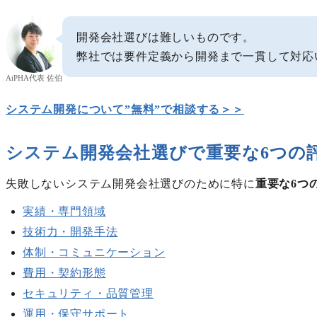
開発会社選びは難しいものです。
弊社では要件定義から開発まで一貫して対応
AiPHA代表 佐伯
システム開発について”無料”で相談する＞＞
システム開発会社選びで重要な6つの
失敗しないシステム開発会社選びのために特に
重要な6つ
実績・専門領域
技術力・開発手法
体制・コミュニケーション
費用・契約形態
セキュリティ・品質管理
運用・保守サポート