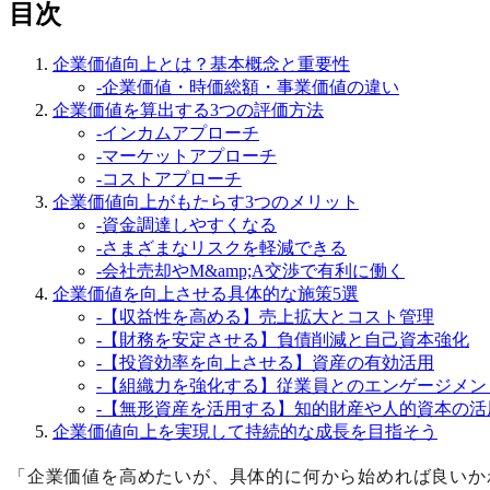
目次
企業価値向上とは？基本概念と重要性
-
企業価値・時価総額・事業価値の違い
企業価値を算出する3つの評価方法
-
インカムアプローチ
-
マーケットアプローチ
-
コストアプローチ
企業価値向上がもたらす3つのメリット
-
資金調達しやすくなる
-
さまざまなリスクを軽減できる
-
会社売却やM&amp;A交渉で有利に働く
企業価値を向上させる具体的な施策5選
-
【収益性を高める】売上拡大とコスト管理
-
【財務を安定させる】負債削減と自己資本強化
-
【投資効率を向上させる】資産の有効活用
-
【組織力を強化する】従業員とのエンゲージメン
-
【無形資産を活用する】知的財産や人的資本の活
企業価値向上を実現して持続的な成長を目指そう
「企業価値を高めたいが、具体的に何から始めれば良いか