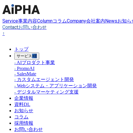
Service
Column
Company
News
事業内容
コラム
会社案内
お知ら
Contact
お問い合わせ
↑
トップ
サービス
+
−
-
AIプロダクト事業
-
PromoAI
-
SalesMate
-
カスタムエージェント開発
-
Webシステム・アプリケーション開発
-
デジタルマーケティング支援
企業情報
資料DL
お知らせ
コラム
採用情報
お問い合わせ