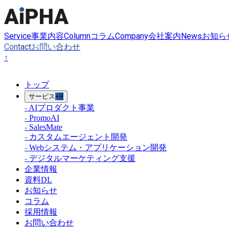
Service
Column
Company
News
事業内容
コラム
会社案内
お知ら
Contact
お問い合わせ
↑
トップ
サービス
+
−
-
AIプロダクト事業
-
PromoAI
-
SalesMate
-
カスタムエージェント開発
-
Webシステム・アプリケーション開発
-
デジタルマーケティング支援
企業情報
資料DL
お知らせ
コラム
採用情報
お問い合わせ