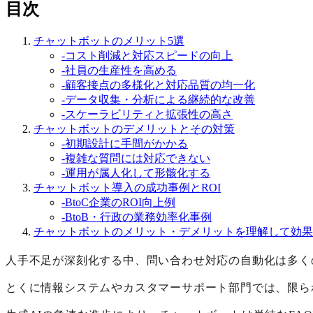
目次
チャットボットのメリット5選
-
コスト削減と対応スピードの向上
-
社員の生産性を高める
-
顧客接点の多様化と対応品質の均一化
-
データ収集・分析による継続的な改善
-
スケーラビリティと拡張性の高さ
チャットボットのデメリットとその対策
-
初期設計に手間がかかる
-
複雑な質問には対応できない
-
運用が属人化して形骸化する
チャットボット導入の成功事例とROI
-
BtoC企業のROI向上例
-
BtoB・行政の業務効率化事例
チャットボットのメリット・デメリットを理解して効果
人手不足が深刻化する中、問い合わせ対応の自動化は多く
とくに情報システムやカスタマーサポート部門では、限ら