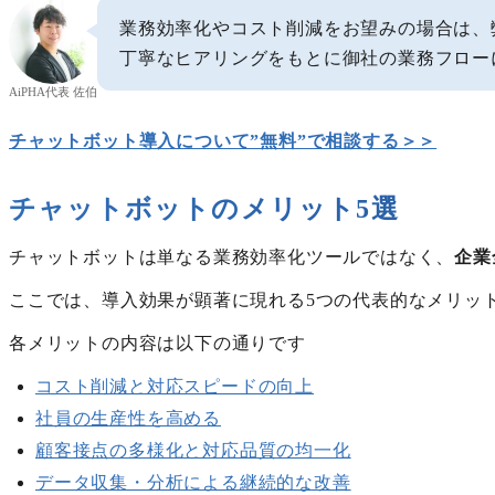
業務効率化やコスト削減をお望みの場合は、
丁寧なヒアリングをもとに御社の業務フロー
AiPHA代表 佐伯
チャットボット導入について”無料”で相談する＞＞
チャットボットのメリット5選
チャットボットは単なる業務効率化ツールではなく、
企業
ここでは、導入効果が顕著に現れる5つの代表的なメリッ
各メリットの内容は以下の通りです
コスト削減と対応スピードの向上
社員の生産性を高める
顧客接点の多様化と対応品質の均一化
データ収集・分析による継続的な改善