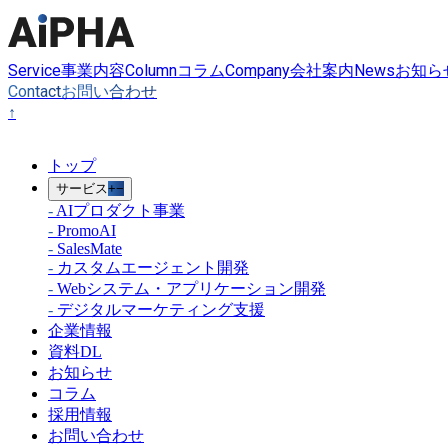
Service
Column
Company
News
事業内容
コラム
会社案内
お知ら
Contact
お問い合わせ
↑
トップ
サービス
+
−
-
AIプロダクト事業
-
PromoAI
-
SalesMate
-
カスタムエージェント開発
-
Webシステム・アプリケーション開発
-
デジタルマーケティング支援
企業情報
資料DL
お知らせ
コラム
採用情報
お問い合わせ