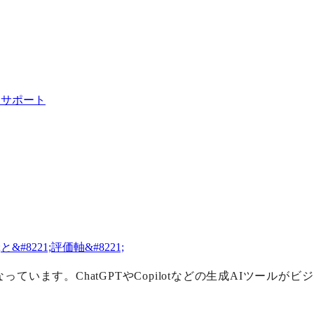
・サポート
#8221;評価軸&#8221;
っています。ChatGPTやCopilotなどの生成AIツー