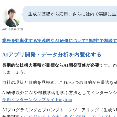
生成AI基礎から応用、さらに社内で実際に生
AiPHA代表 佐伯
業務を効率化する実践的なAI研修について”無料”で相談
AIアプリ開発・データ分析を内製化する
長期的な技術力蓄積が目標ならAI開発研修が必要
です。P
しましょう。
自社の現状と目的を見極め、これら3つの目的から最適な
AI研修以外にAIや機械学習を学ぶ方法としてインターン
長期インターンシップサイトmytrun
AIプログラミングとプロンプトエンジニアリング（生成A
参考記事：
生成AIおすすめオンライン講座｜プロンプト