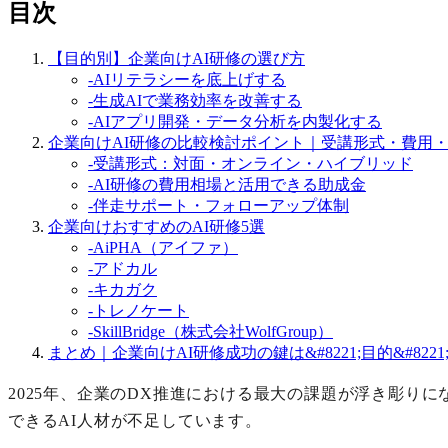
目次
【目的別】企業向けAI研修の選び方
-
AIリテラシーを底上げする
-
生成AIで業務効率を改善する
-
AIアプリ開発・データ分析を内製化する
企業向けAI研修の比較検討ポイント｜受講形式・費用
-
受講形式：対面・オンライン・ハイブリッド
-
AI研修の費用相場と活用できる助成金
-
伴走サポート・フォローアップ体制
企業向けおすすめのAI研修5選
-
AiPHA（アイファ）
-
アドカル
-
キカガク
-
トレノケート
-
SkillBridge（株式会社WolfGroup）
まとめ｜企業向けAI研修成功の鍵は&#8221;目的&#8221;と&
2025年、企業のDX推進における最大の課題が浮き彫りにな
できるAI人材が不足しています。