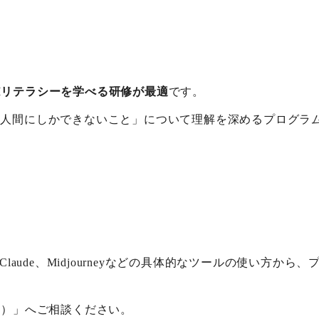
Iリテラシーを学べる研修が最適
です。
と「人間にしかできないこと」について理解を深めるプログラ
TやClaude、Midjourneyなどの具体的なツールの使い
ァ）」へご相談ください。