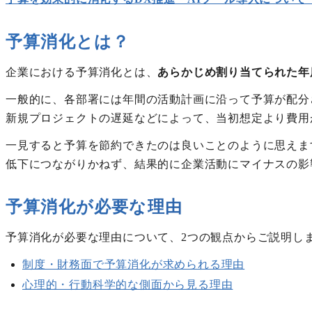
予算消化とは？
企業における予算消化とは、
あらかじめ割り当てられた年
一般的に、各部署には年間の活動計画に沿って予算が配分
新規プロジェクトの遅延などによって、当初想定より費用
一見すると予算を節約できたのは良いことのように思えま
低下につながりかねず、結果的に企業活動にマイナスの影
予算消化が必要な理由
予算消化が必要な理由について、2つの観点からご説明し
制度・財務面で予算消化が求められる理由
心理的・行動科学的な側面から見る理由