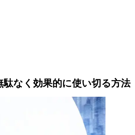
無駄なく効果的に使い切る方法