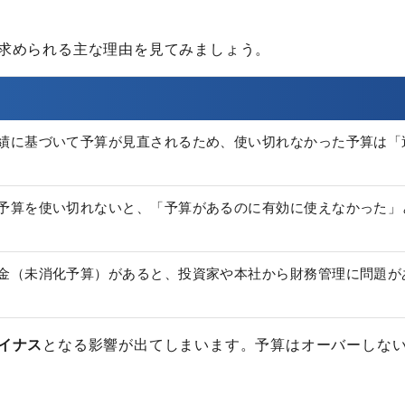
求められる主な理由を見てみましょう。
績に基づいて予算が見直されるため、使い切れなかった予算は「
予算を使い切れないと、「予算があるのに有効に使えなかった」
金（未消化予算）があると、投資家や本社から財務管理に問題が
イナス
となる影響が出てしまいます。予算はオーバーしな