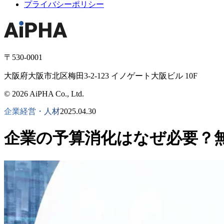
プライバシーポリシー
〒530-0001
大阪府大阪市北区梅田3-2-123 イノゲート大阪ビル 10F
© 2026 AiPHA Co., Ltd.
企業経営・人材
2025.04.30
企業の予算消化はなぜ必要？