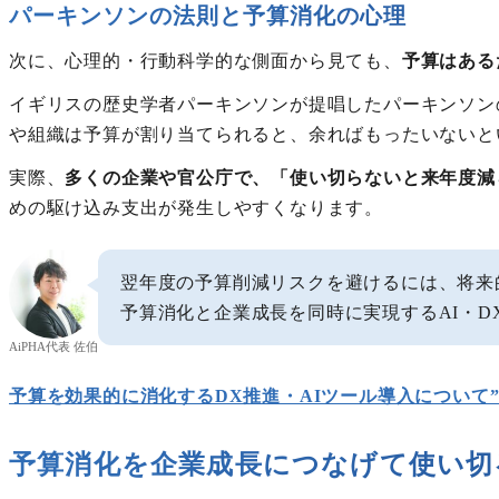
パーキンソンの法則と予算消化の心理
次に、心理的・行動科学的な側面から見ても、
予算はある
イギリスの歴史学者パーキンソンが提唱したパーキンソン
や組織は予算が割り当てられると、余ればもったいないと
実際、
多くの企業や官公庁で、「使い切らないと来年度減
めの駆け込み支出が発生しやすくなります。
翌年度の予算削減リスクを避けるには、将来
予算消化と企業成長を同時に実現するAI・
AiPHA代表 佐伯
予算を効果的に消化するDX推進・AIツール導入について
予算消化を企業成長につなげて使い切