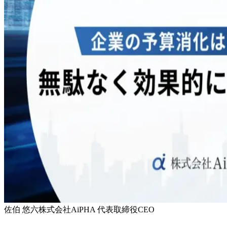
佐伯 悠六
株式会社AiPHA 代表取締役CEO