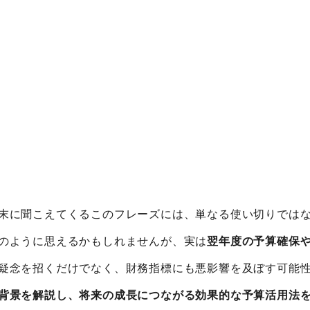
末に聞こえてくるこのフレーズには、単なる使い切りでは
のように思えるかもしれませんが、実は
翌年度の予算確保
疑念を招くだけでなく、財務指標にも悪影響を及ぼす可能
背景を解説し、将来の成長につながる効果的な予算活用法