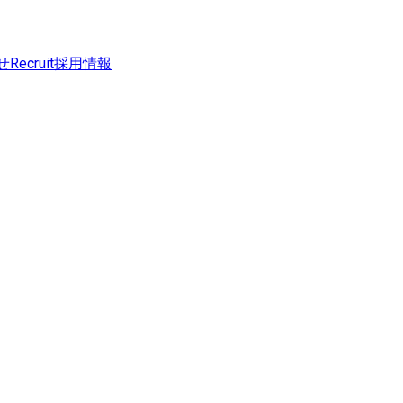
Recruit
せ
採用情報