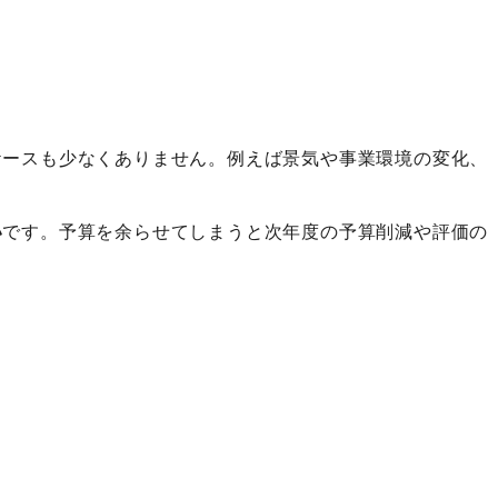
ケースも少なくありません。例えば景気や事業環境の変化、
い
です​。予算を余らせてしまうと次年度の予算削減や評価の